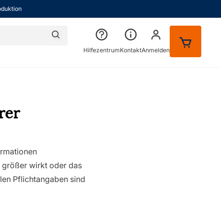
oduktion
Suche
Hilfezentrum
Kontakt
Anmelden
uis
rer
formationen
 größer wirkt oder das
len Pflichtangaben sind