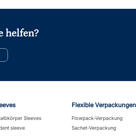
e helfen?
n
leeves
Flexible Verpackungen
Halbkörper Sleeves
Flowpack-Verpackung
dent sleeve
Sachet-Verpackung