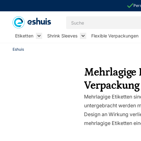
Pers
Zum Inhalt springen
Suche
Etiketten
Shrink Sleeves
Flexible Verpackungen
Toggle submenu for Etiketten
Toggle submenu for Shrin
Eshuis
Mehrlagige E
Verpackung
Mehrlagige Etiketten sin
untergebracht werden mü
Design an Wirkung verli
mehrlagige Etiketten ein