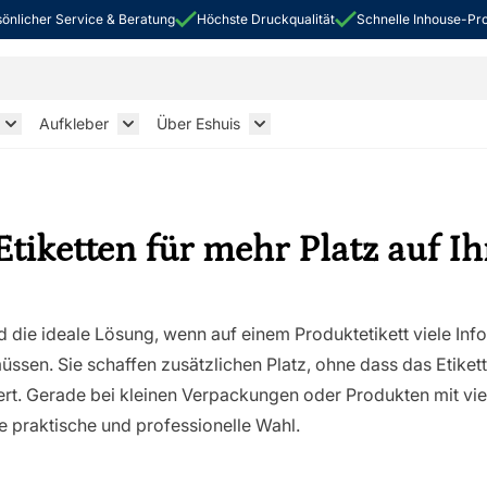
önlicher Service & Beratung
Höchste Druckqualität
Schnelle Inhouse-Pr
Aufkleber
Über Eshuis
k Sleeves
Toggle submenu for Flexible Verpackungen
Toggle submenu for Aufkleber
Toggle submenu for Über Esh
tiketten für mehr Platz auf Ih
d die ideale Lösung, wenn auf einem Produktetikett viele In
ssen. Sie schaffen zusätzlichen Platz, ohne dass das Etikett
ert. Gerade bei kleinen Verpackungen oder Produkten mit vie
e praktische und professionelle Wahl.