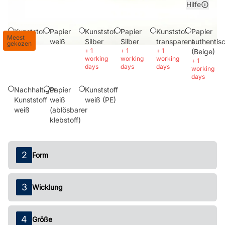
Material
Hilfe
Kunststoff
Papier
Kunststoff
Papier
Kunststoff
Papier
Meest
weiß
weiß
Silber
Silber
transparent
authentis
gekozen
+
1
+
1
+
1
(Beige)
working
working
working
+
1
days
days
days
working
days
Nachhaltiger
Papier
Kunststoff
Kunststoff
weiß
weiß (PE)
weiß
(ablösbarer
klebstoff)
Form
Wicklung
Größe