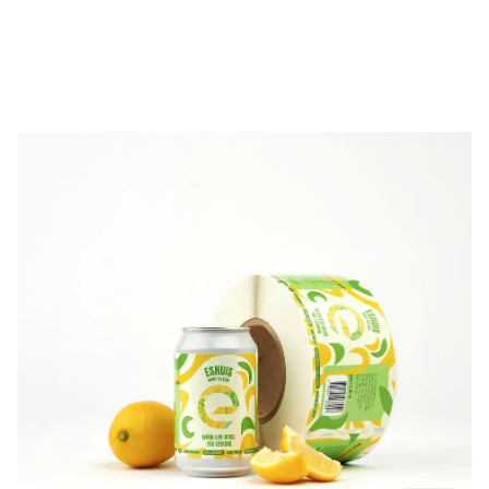
Limoncello etiketten
Calculate your price immediately?
100 limoncello etiketten
für
134,98 €
Select now
Request a sample package